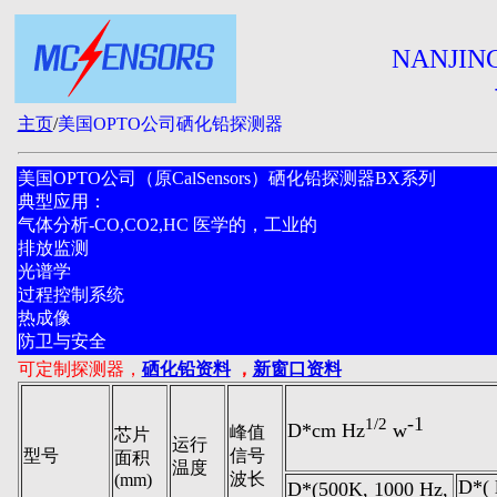
NANJIN
主页
/
美国OPTO公司硒化铅探测器
美国OPTO公司（原CalSensors）硒化铅探测器BX系列
典型应用：
气体分析-CO,CO2,HC 医学的，工业的
排放监测
光谱学
过程控制系统
热成像
防卫与安全
可定制探测器，
硒化铅资料
，
新窗口资料
-1
1/2
D*cm Hz
w
峰值
芯片
运行
型号
信号
面积
温度
波长
(mm)
D*( 
D*(500K, 1000 Hz,