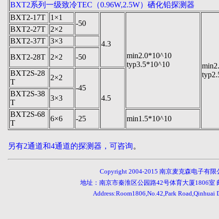
BXT2系列一级致冷TEC（0.96W,2.5W）硒化铅探测器
BXT2-17T
1×1
-50
BXT2-27T
2×2
BXT2-37T
3×3
4.3
min2.0*10^10
BXT2-28T
2×2
-50
typ3.5*10^10
min2
BXT2S-28
typ2
2×2
T
-45
BXT2S-38
3×3
4.5
T
BXT2S-68
6×6
-25
min1.5*10^10
T
另有2通道和4通道的探测器，可咨询
。
Copyright 2004-201
5
南京麦克森电子有限公司,Nanjin
地址：南京市秦淮区公园路42号体育大厦1806室 邮
Address:Room1806,
No.42
,
Park
Road,
Qinhuai
D